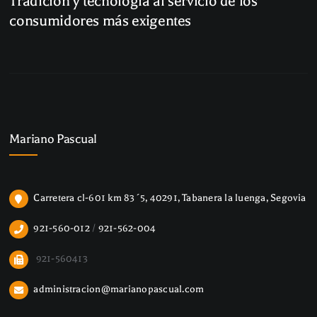
Tradición y tecnología al servicio de los
consumidores más exigentes
Mariano Pascual
Carretera cl-601 km 83´5, 40291, Tabanera la luenga, Segovia
921-560-012
/
921-562-004
921-560413
administracion@marianopascual.com