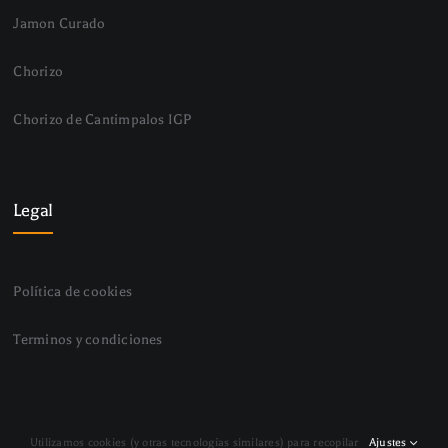
Jamon Curado
Chorizo
Chorizo de Cantimpalos IGP
Legal
Política de cookies
Terminos y condiciones
© Copyright 2024 - 2026 | Mariano Pascual | All Rights
Utilizamos cookies (y otras tecnologías similares) para recopilar
Ajustes