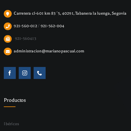
Carretera cl-601 km 83´5, 40291, Tabanera la luenga, Segovia
921-560-012
/
921-562-004
921-560413
administracion@marianopascual.com
Productos
Ibéricos