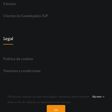
Chorizo
Chorizo de Cantimpalos IGP
Legal
Política de cookies
Terminos y condiciones
© Copyright 2024 - 2026 | Mariano Pascual | All Rights
Utilizamos cookies (y otras tecnologías similares) para recopilar
Ajustes
Reserved |
datos a fin de mejorar su experiencia de compra.
OK