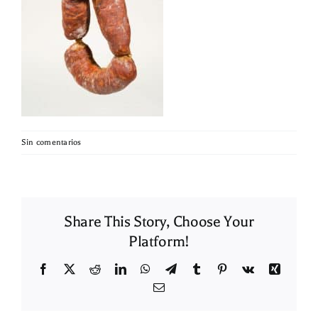
Sin comentarios
Share This Story, Choose Your
Platform!
Facebook
X
Reddit
LinkedIn
WhatsApp
Telegram
Tumblr
Pinterest
Vk
Xing
Correo
electrónico