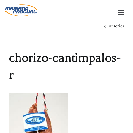
Saltar
al
contenido
Anterior
chorizo-cantimpalos-
r