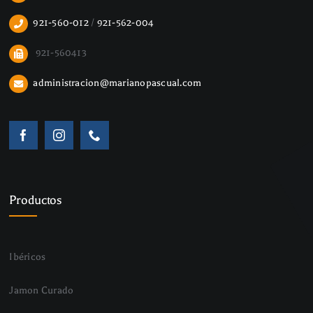
921-560-012
/
921-562-004
921-560413
administracion@marianopascual.com
Productos
Ibéricos
Jamon Curado